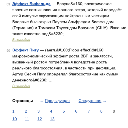
Эффект Бифельда
— Брауна&#160; электрическое
89
явление возникновения ионного ветра, который передаёт
свой импульс окружающим нейтральным частицам.
Впервые был открыт Паулем Альфредом Бифельдом
(Германия) и Томасом Таусендом Брауном (США). Явление
также известно под&#8230; …
Википедия
Эффект Пигу
— (англ.&#160;Pigou effect)&#160;
90
макроэкономический эффект роста ВВП и занятости,
вызванный ростом потребления вследствие роста
реального благосостояния, в частности при дефляции.
Артур Сесил Пигу определил благосостояние как сумму
денежного&#8230; …
Википедия
Страницы
←
Предыдущая
Следующая
→
1
2
3
4
5
6
7
8
9
10
11
12
13