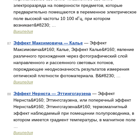
электроразряда на поверхности предметов, которые
предварительно помещаются в переменное электрическое
поле высокой частоты 10 100 кГц, при котором
возникает&#8230; …
Википедия
Эффект Максимовича — Калье
— Эффект
87
Максимовича&#160; Калье, Эффект Калье&#160; явление
различного прохождения через фотографический слой
направленного и рассеянного световых потоков,
порождающее неоднозначность результатов измерения
оптической плотности фотоматериала. В&#8230; …
Википедия
Эффект Нернста — Эттингсгаузена
— Эффект
88
Нернста&#160; Эттингсгаузена, или поперечный эффект
Нернста&#160; Эттингсгаузена&#160; термомагнитный
эффект наблюдаемый при помещении полупроводника, в
котором имеется градиент температуры, в магнитное поле
…
Википедия