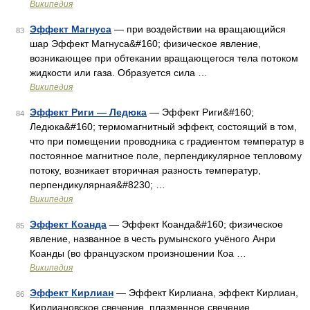
Википедия
Эффект Магнуса
— при воздействии на вращающийся
83
шар Эффект Магнуса&#160; физическое явление,
возникающее при обтекании вращающегося тела потоком
жидкости или газа. Образуется сила …
Википедия
Эффект Риги — Ледюка
— Эффект Риги&#160;
84
Ледюка&#160; термомагнитный эффект, состоящий в том,
что при помещении проводника с градиентом температур в
постоянное магнитное поле, перпендикулярное тепловому
потоку, возникает вторичная разность температур,
перпендикулярная&#8230; …
Википедия
Эффект Коанда
— Эффект Коанда&#160; физическое
85
явление, названное в честь румынского учёного Анри
Коанды (во французском произношении Коа …
Википедия
Эффект Кирлиан
— Эффект Кирлиана, эффект Кирлиан,
86
Кирлиановское свечение плазменное свечение