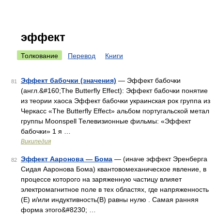
эффект
Толкование
Перевод
Книги
Эффект бабочки (значения)
— Эффект бабочки
81
(англ.&#160;The Butterfly Effect): Эффект бабочки понятие
из теории хаоса Эффект бабочки украинская рок группа из
Черкасс «The Butterfly Effect» альбом португальской метал
группы Moonspell Телевизионные фильмы: «Эффект
бабочки» 1 я …
Википедия
Эффект Ааронова — Бома
— (иначе эффект Эренберга
82
Сидая Ааронова Бома) квантовомеханическое явление, в
процессе которого на заряженную частицу влияет
электромагнитное поле в тех областях, где напряженность
(E) и/или индуктивность(B) равны нулю . Самая ранняя
форма этого&#8230; …